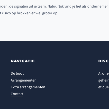
den, de signalen uit je team. Natuurlijk vind je het als ondernemer b
t risico op brokken er wel groter op.
NAVIGATIE
DISC
De boot
Al onz
Arrangementen
geheim
Extra arrangementen
etique
Contact