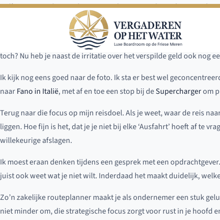
Er ligt een envelop op de mat. Met het stempel van de Deutsche Po
bent aan te hard rijden. Om je alle mogelijkheid op ontkennen te
Is dat nou nodig? Je bent al wat boos, vooral op jezelf, omdat je ee
toch? Nu heb je naast de irritatie over het verspilde geld ook nog 
Ik kijk nog eens goed naar de foto. Ik sta er best wel geconcentreer
naar
Fano in Italië
, met af en toe een stop bij de
Supercharger
om pri
Terug naar die focus op mijn reisdoel. Als je weet, waar de reis naa
liggen. Hoe fijn is het, dat je je niet bij elke ‘Ausfahrt’ hoeft af te 
willekeurige afslagen.
Ik moest eraan denken tijdens een gesprek met een opdrachtgever. Hi
juist ook weet wat je niet wilt. Inderdaad het maakt duidelijk, welk
Zo’n zakelijke routeplanner maakt je als ondernemer een stuk gelu
niet minder om, die strategische focus zorgt voor rust in je hoofd 