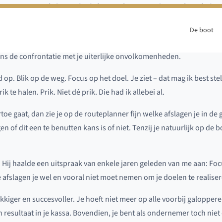
st. Dan weet je het wel. Als je tenminste met de auto in Duitsland
 ontnemen krijg je er een foto van het moment suprême bij.
De boot
n bekeuring krijgt. En dan krijg je er een foto bij die beslist niet
eens de confrontatie met je uiterlijke onvolkomenheden.
d op. Blik op de weg. Focus op het doel. Je ziet – dat mag ik best st
k te halen. Prik. Niet dé prik. Die had ik allebei al.
rtoe gaat, dan zie je op de routeplanner fijn welke afslagen je in d
vragen of dit een te benutten kans is of niet. Tenzij je natuurlijk op d
j haalde een uitspraak van enkele jaren geleden van me aan: Focus i
e afslagen je wel en vooral niet moet nemen om je doelen te realiser
kkiger en succesvoller. Je hoeft niet meer op alle voorbij galoppe
en resultaat in je kassa. Bovendien, je bent als ondernemer toch nie