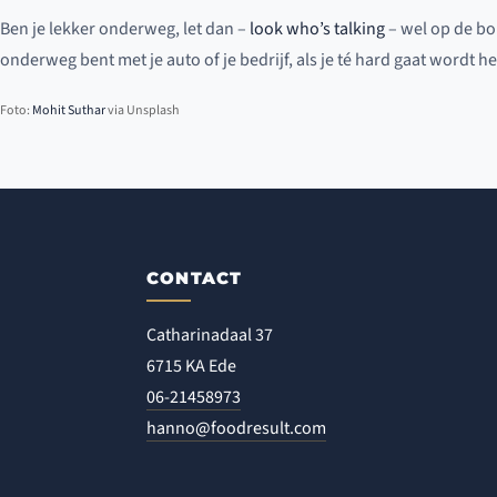
Ben je lekker onderweg, let dan –
look who’s talking
– wel op de bor
onderweg bent met je auto of je bedrijf, als je té hard gaat wordt he
Foto:
Mohit Suthar
via Unsplash
CONTACT
Catharinadaal 37
6715 KA Ede
06-21458973
hanno@foodresult.com