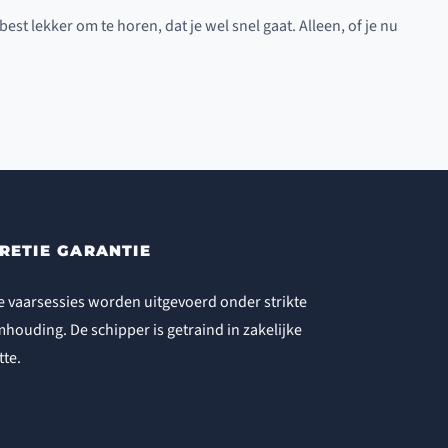
est lekker om te horen, dat je wel snel gaat. Alleen, of je nu
RETIE GARANTIE
e vaarsessies worden uitgevoerd onder strikte
houding. De schipper is getraind in zakelijke
tte.