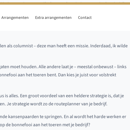
 hebt gereden. De Polizei vraagt je te bekennen, dat je schuldig
Arrangementen
Extra arrangementen
Contact
 Instagrammable is. Die hadden ze best wat kunnen photoshoppen,
ellen als columnist – deze man heeft een missie. Inderdaad, ik wilde
e gaten moet houden. Alle andere laat je – meestal onbewust – links
e bonnefooi aan het toeren bent. Dan kies je juist voor volstrekt
s alles. Een groot voordeel van een heldere strategie is, dat je
en. Je strategie wordt zo de routeplanner van je bedrijf.
rende kansenpaarden te springen. En al wordt het harde werken er
t op de bonnefooi aan het toeren met je bedrijf?