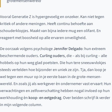
grotemensenwereld’
Vooral Generatie Z is hypergevoelig en onzeker. Kan niet tegen
kritiek of andere meningen. Heeft continu behoefte aan
schouderklopjes. Maakt van bijna iedere mug een olifant. En
reageert met boosheid op alle ervaren onveiligheid.
De oorzaak volgens psychologe
Jennifer Delgado
: hun extreem
beschermende ouders.
Curling ouders
, die – als bij curling – alle
hobbels op hun weg glad poetsten. Die hun tere sneeuwvlokjes
steeds vertelden hoe bijzonder en uniek ze zijn. Tja, dan loop je
wel tegen een muur op in je eerste baan in de grote-mensen-
wereld. En zoals jij als werkgever èn ondernemer vast ervaart: Hun
verwachtingen en zelfoverschatting hebben nogal invloed op hun
werkhouding èn
koop- en eetgedrag
. Over beiden schrijf ik verder
in mijn volgende column.