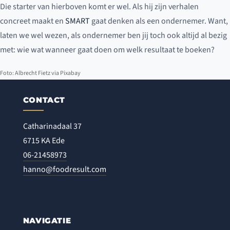
Die starter van hierboven komt er wel. Als hij zijn verhalen
concreet maakt en
SMART
gaat denken als een ondernemer. Want,
laten we wel wezen, als ondernemer ben jij toch ook altijd al bezig
met: wie wat wanneer gaat doen om welk resultaat te boeken?
Foto: Albrecht Fietz via Pixabay
CONTACT
Catharinadaal 37
6715 KA Ede
06-21458973
hanno@foodresult.com
NAVIGATIE