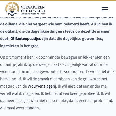
Soms ben ik de olifant, die door de porseleinkast stampt. Soms
de olifant, die niet vergeet wie hem belazerd heeft. Altijd ben ik
de olifant, die de dagelijkse dingen steeds op dezelfde manier
doet.
Olifantenpaadjes
zijn dat, die dagelijkse gewoontes,
ingesleten in het gras.
Op dit moment ben ik door minder bewegen en lekker eten een
olifant(je) als ik op de weegschaal sta. Eigenlijk vooral door de
weerstand om mijn eetgewoontes te veranderen. Ik weet niet of ik
het volhoud. Ik wil de smaak niet missen van de grillworst met
mosterd van de
Vrouwenslagerij
. Ik wil niet, dat een ander me
vertelt wat ik mag eten. Ik heb het al een keer geprobeerd. Ik wil
dat heerlijke
glas wijn
niet missen (oké, dat is geen eetprobleem).
Allemaal weerstanden.